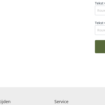
het r
Tekst 
bloem
momen
zijn.
Tekst 
ijden
Service