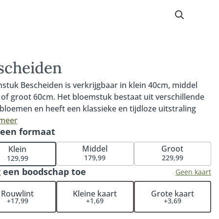
scheiden
stuk Bescheiden is verkrijgbaar in klein 40cm, middel
of groot 60cm. Het bloemstuk bestaat uit verschillende
 bloemen en heeft een klassieke en tijdloze uitstraling
oor het rouwstuk geschikt is voor elk afscheid. Het
 meer
 een formaat
rmeier rouwstuk Bescheiden is een compact en tijdloos
stuk. Het rouwstuk wordt rond samengesteld. Vanaf
Middel
Groot
Klein
hillende kanten zijn de bloemen in dit ronde bloemstuk
179,99
229,99
129,99
te zien. Fijn om te weten: iedere bestelling met rouwwerk
 een boodschap toe
Geen kaart
 persoonlijk en handmatig gecontroleerd. Hiermee
deren wij dat het rouwstuk volledig naar wens wordt
Rouwlint
Kleine kaart
Grote kaart
+17,99
+1,69
+3,69
gesteld. De rouwbloemen worden op een locatie naar
 (bij een kerk, rouwcentrum of crematorium). Je hoeft