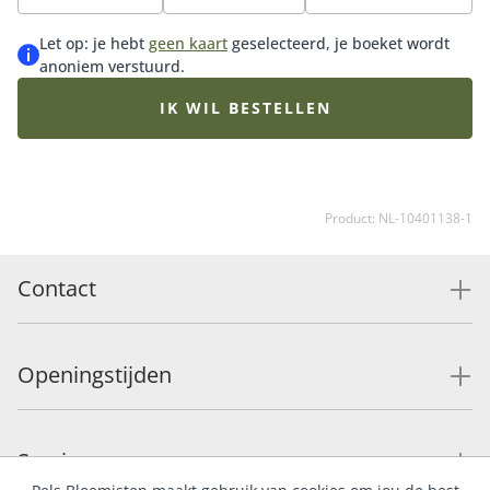
recht. Wil je je cadeau extra leuk maken? Onze
bonbons en chocolade zijn een absolute aanrader.
Let op: je hebt
geen kaart
geselecteerd, je boeket wordt
anoniem verstuurd.
IK WIL BESTELLEN
Product: NL-10401138-1
Contact
Openingstijden
Service