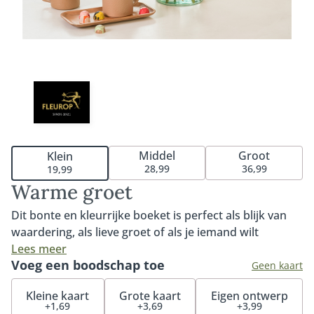
Middel
Groot
Klein
28,99
36,99
19,99
Warme groet
Dit bonte en kleurrijke boeket is perfect als blijk van
waardering, als lieve groet of als je iemand wilt
bedanken. Een boeket geschikt voor elke gelegenheid
Lees meer
Voeg een boodschap toe
dankzij de kleurrijke tinten. Een bont plukboeket waar
Geen kaart
je iedereen blij mee maakt. Tip: bestel een vaas bij je
Kleine kaart
Grote kaart
Eigen ontwerp
boeket. Zo komen de bloemen nog beter tot hun
+1,69
+3,69
+3,99