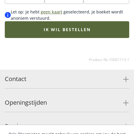
onze bijpassende vaas, luxueuze bonbons of heerlijke
chocolade en maak de verrassing compleet.
Let op: je hebt
geen kaart
geselecteerd, je boeket wordt
anoniem verstuurd.
IK WIL BESTELLEN
Product: NL-10001113-1
Contact
Openingstijden
Service