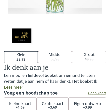
Middel
Groot
Klein
38,98
48,98
28,98
Ik denk aan je
Een mooi en liefdevol boeket om iemand te laten
weten dat je aan hem of haar denkt. Het boeket Ik
denk aan je is één van onze meest populaire bos
Lees meer
Voeg een boodschap toe
bloemen. Warm, liefdevol en met de mooiste bloemen
Geen kaart
van dit moment. Een prachtplaatje om naar te kijken
Kleine kaart
Grote kaart
Eigen ontwerp
en een boeket waarmee je altijd goed zit. Tip: bestel
+1,69
+3,69
+3,99