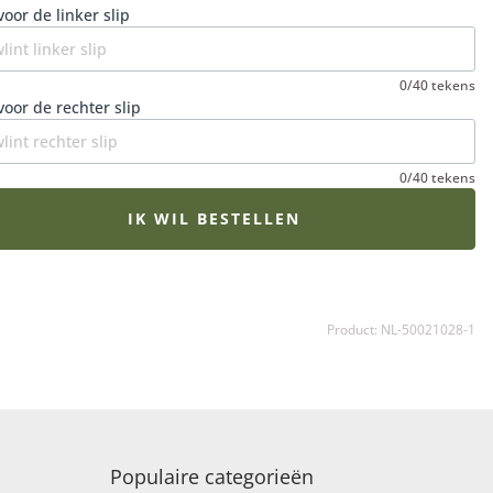
op bloemist zorgt ervoor dat het rouwboeket op het
voor de linker slip
e moment wordt bezorgd en dat de bloemen op hun
t zijn. Een extra fijne gedachte in een verdrietige
0/40 tekens
de.
voor de rechter slip
0/40 tekens
IK WIL BESTELLEN
Product: NL-50021028-1
Populaire categorieën