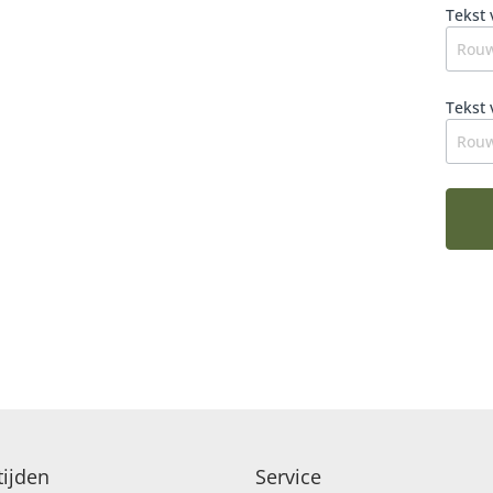
Fleur
Tekst 
juist
moois
perio
Tekst 
ijden
Service