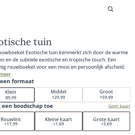
otische tuin
ouwboeket Exotische tuin kenmerkt zich door de warme
en en de subtiele exotische en tropische touch. Een
tig rouwboeket voor een mooi en persoonlijk afscheid.
ouwboeket is gemaakt van bloemen die in de laatste
 meer
 een formaat
 dagen tot de eerste koude dagen veelvuldig
omen. Denk hierbij aan bessen, grassen, dahlia's en
Middel
Groot
Klein
 hortensia's. Fijn om te weten: iedere bestelling met
129,99
159,99
89,99
erk wordt persoonlijk en handmatig gecontroleerd.
 een boodschap toe
Geen kaart
ee garanderen wij dat het rouwstuk volledig naar wens
 samengesteld. De rouwbloemen worden op een locatie
Rouwlint
Kleine kaart
Grote kaart
+17,99
+1,69
+3,69
keuze (bij een kerk, rouwcentrum of crematorium). Je
 het rouwstuk niet zelf op te halen bij de bloemist. De