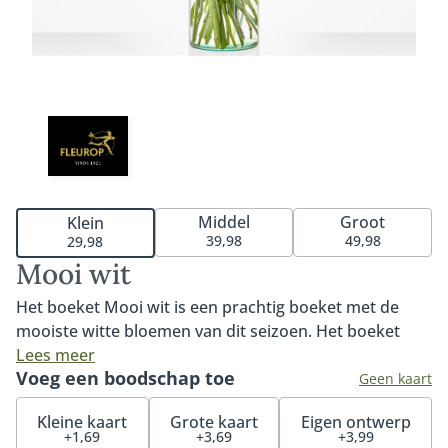
Middel
Groot
Klein
39,98
49,98
29,98
Mooi wit
Het boeket Mooi wit is een prachtig boeket met de
mooiste witte bloemen van dit seizoen. Het boeket
bevat onder meer een Gerbera, Leeuwenbek en
Lees meer
Voeg een boodschap toe
Ornithogalum en is een echte eyecatcher door de
Geen kaart
combinatie van verschillende wittinten. Ons witte
Kleine kaart
Grote kaart
Eigen ontwerp
boeket is de perfecte keuze voor elke gelegenheid.
+1,69
+3,69
+3,99