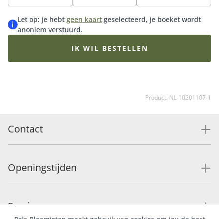
Met zijn tijdloze uitstraling past het moeiteloos in elk
interieur, van klassiek tot modern. Wie verras jij? Tip:
Let op: je hebt
geen kaart
geselecteerd, je boeket wordt
bestel een bijpassende vaas voor de perfecte match.
anoniem verstuurd.
IK WIL BESTELLEN
Product: NL-10201107-1
Contact
Openingstijden
Service