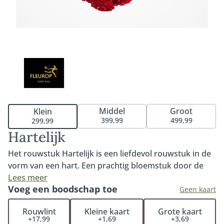
Middel
Groot
Klein
399,99
499,99
299,99
Hartelijk
Het rouwstuk Hartelijk is een liefdevol rouwstuk in de
vorm van een hart. Een prachtig bloemstuk door de
rode rozen. Een mooi rouwstuk voor een persoonlijk
Lees meer
Voeg een boodschap toe
afscheid. Verkrijgbaar in 35cm, 45cm of 60cm. Fijn om
Geen kaart
te weten: iedere bestelling met rouwwerk wordt door
Rouwlint
Kleine kaart
Grote kaart
onze klantenservice medewerkers persoonlijk en
+17,99
+1,69
+3,69