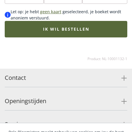
verkrijgbaar in klein, middel en groot en wordt
geleverd exclusief vaas (apart bij te bestellen). De
Let op: je hebt
geen kaart
geselecteerd, je boeket wordt
afgebeelde boeketten zijn een sfeerimpressie van het
anoniem verstuurd.
middelformaat. Het geleverde boeket wordt
persoonlijk samengesteld door de Fleurop bloemist
IK WIL BESTELLEN
met de op dat moment best beschikbare seizoens
bloemen. Hierdoor kan het boeket afwijken van de
getoonde afbeelding.
Product: NL-10001132-1
Contact
Openingstijden
Service