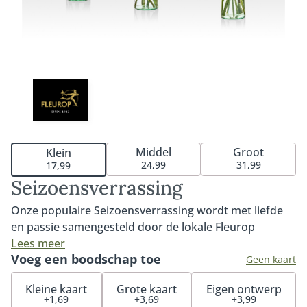
Middel
Groot
Klein
24,99
31,99
17,99
Seizoensverrassing
Onze populaire Seizoensverrassing wordt met liefde
en passie samengesteld door de lokale Fleurop
bloemist. Met de mooiste bloemen van dit moment
Lees meer
Voeg een boodschap toe
creëert de bloemist een leuk boeket om jezelf of
Geen kaart
iemand anders mee te verrassen. De
Kleine kaart
Grote kaart
Eigen ontwerp
Seizoensverrassing wisselt elk seizoen en is
+1,69
+3,69
+3,99